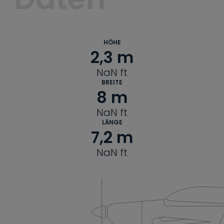
HÖHE
2,3
 m
NaN
ft
BREITE
8
 m
NaN
ft
LÄNGE
7,2
 m
NaN
ft