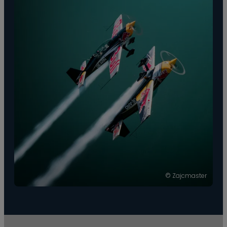
Kunstflieger jedoch
eher eine
Nebensache ist.
Als weiteres Extra ist
zu erwähnen, dass
beide Maschinen
eine Zulassung für
die Segelflugzeug
Doppelschlepp
besitzen.
© Zajcmaster