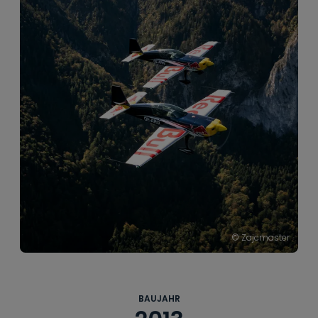
----
----
© Zajcmaster
BAUJAHR