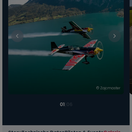
© Zajcmaster
01
|
06