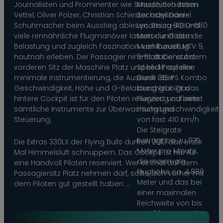
Journalisten und Prominenter wie Smudo, Sebastian
Maschinen ihrem
Vettel, Oliver Polzer, Christian Schiester oder Daniel
Sechszylinder-
Schuhmacher beim Ausstieg ablesen. Bis zu 8G und
Lycoming-AEIO-580
viele rennähnliche Flugmanöver lassen die Gäste die
Motor und dem
Belastung und zugleich Faszination von Kunstflug
Muehlbauer, MTV 9,
hautnah erleben. Der Passagier nimmt dabei auf dem
3-Blatt Constant
vorderen Sitz der Maschine Platz und blickt auf eine
Speed Propeller.
minimale Instrumentierung, die Auskunft über
Diese 315 PS Kombo
Geschwindigkeit, Höhe und G-Belastung gibt. Das
beschleunigt das
hintere Cockpit ist für den Piloten reserviert und bietet
Flugzeug auf eine
sämtliche Instrumente zur Überwachung und
Höchstgeschwindigkeit
Steuerung.
von fast 410 km/h.
Die Steigrate
beträgt bis zu 975
Die Extras 330LX der Flying Bulls durften 2013 das erste
Meter pro Minute,
Mal Himmelsluft schnuppern. Das Cockpit ist nur für
die maximale
eine Handvoll Piloten reserviert. Wer einmal auf dem
Flughöhe ca. 4.880
Passagiersitz Platz nehmen darf, sollte sich vorher mit
Meter und das bei
dem Piloten gut gestellt haben …
einer maximalen
Reichweite von bis
zu 1.100 km, was für