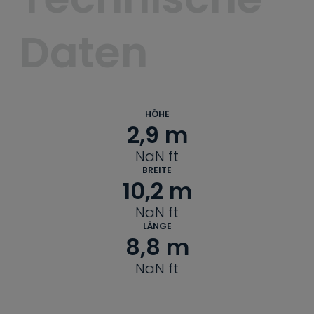
Daten
HÖHE
2,9
 m
NaN
ft
BREITE
10,2
 m
NaN
ft
LÄNGE
8,8
 m
NaN
ft