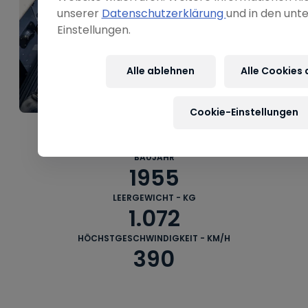
----
unserer
Datenschutzerklärung
und in den unt
Einstellungen.
Alle ablehnen
Alle Cookies
© Zajcmaster
----
Cookie-Einstellungen
BAUJAHR
1955
LEERGEWICHT - KG
1.072
HÖCHSTGESCHWINDIGKEIT - KM/H
390