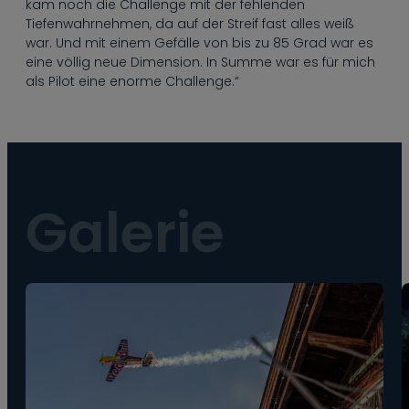
kam noch die Challenge mit der fehlenden
Tiefenwahrnehmen, da auf der Streif fast alles weiß
war. Und mit einem Gefälle von bis zu 85 Grad war es
eine völlig neue Dimension. In Summe war es für mich
als Pilot eine enorme Challenge.“
Galerie