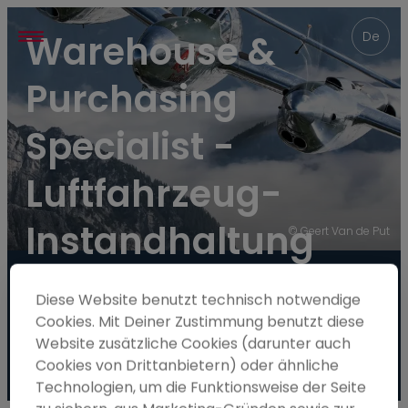
----
Warehouse & 
De
Purchasing 
Specialist - 
Luftfahrzeug-
Instandhaltung 
© Geert Van de Put
(m/w/d)
Diese Website benutzt technisch notwendige
Cookies. Mit Deiner Zustimmung benutzt diese
Gesucht!
Website zusätzliche Cookies (darunter auch
Cookies von Drittanbietern) oder ähnliche
Technologien, um die Funktionsweise der Seite