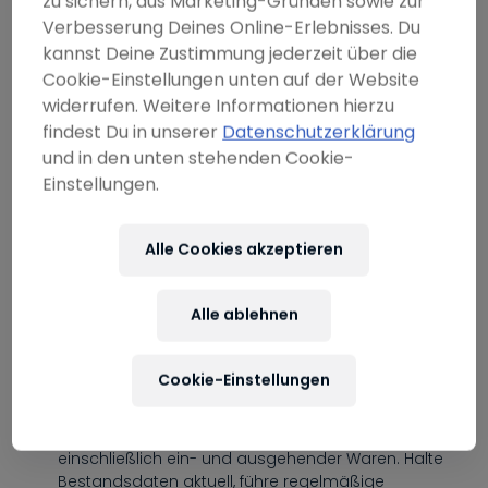
----
zu sichern, aus Marketing-Gründen sowie zur
Verbesserung Deines Online-Erlebnisses. Du
kannst Deine Zustimmung jederzeit über die
Werde Teil unserer Flying Bulls Familie und erlebe
Cookie-Einstellungen unten auf der Website
die faszinierende Luftfahrtwelt von Red Bull. Als
widerrufen. Weitere Informationen hierzu
Mitarbeiter im Warehouse and Purchasing
findest Du in unserer
Datenschutzerklärung
Department bringst du dein Fachwissen und
und in den unten stehenden Cookie-
----
deine Fähigkeiten in die Instandhaltung unserer
Einstellungen.
Flotte ein.
Alle Cookies akzeptieren
Was sind Ihre Tätigkeiten:
Alle ablehnen
Wareneingang:
Bearbeite eingehende Materialien,
aktualisiere Wareneingänge und führe physische
Inventuren durch. Pflege alle Dokumentationen im
Cookie-Einstellungen
Zusammenhang mit Zollabfertigungen, um die
Einhaltung gesetzlicher Vorschriften sicherzustellen.
Lager:
Verwalte Materialbewegungen,
einschließlich ein- und ausgehender Waren. Halte
Bestandsdaten aktuell, führe regelmäßige